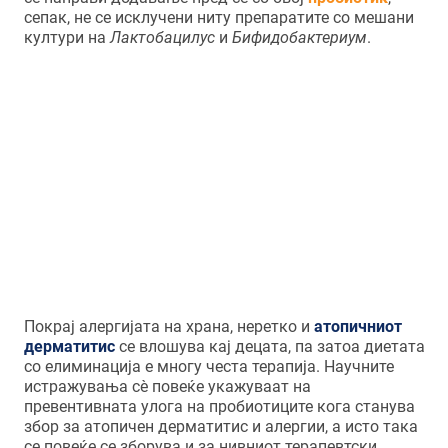
сепак, не се исклучени ниту препаратите со мешани
култури на
Лактобацилус
и
Бифидобактериум
.
Алергија на храна во детската
возраст често се јавува во
комбинација со атопичен
дерматитис.
Покраj алергијата на храна, неретко и
атопичниот
дерматитис
се влошува кај децата, па затоа диетата
со елиминација е многу честа терапија. Научните
истражувања сè повеќе укажуваат на
превентивната улога на пробиотиците кога станува
збор за атопичен дерматитис и алергии, а исто така
се повеќе се зборува и за нивниот терапевтски