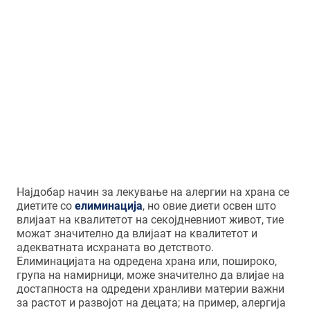
појават на повеќе од 170 различни
намирници, осумте најчести
нутритивни алергени се: кравјо
млеко и млечни производи, јајца,
глутен, соја, риба, морски плодови,
ореви и кикирики.
Најдобар начин за лекување на алергии на храна се
диетите со
елиминација
, но овие диети освен што
влијаат на квалитетот на секојдневниот живот, тие
можат значително да влијаат на квалитетот и
адекватната исхраната во детството.
Елиминацијата на одредена храна или, пошироко,
група на намирници, може значително да влијае на
достапноста на одредени хранливи материи важни
за растот и развојот на децата; на пример, алергија