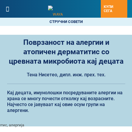
КУПИ
СЕГА
СТРУЧНИ СОВЕТИ
Поврзаност на алергии и
атопичен дерматитис со
цревнатa микробиота кај децата
Тена Нисетео, дипл. инж. прех. тех.
Кај децата, имунолошки посредуваните алергии на
храна се многу почести отколку кај возрасните.
Најчесто се јавуваат кај овие осум групи на
алергени.