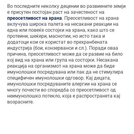
Во последните неколку децении во развиените земји
е присутен постојан раст на зачестеност на
преосетливост на храна
. Преосетливост на храна
вклучува широка палета на несакани реакции на
една или повеќе состојки на храна, како што се
протеини, шеќери, маснотии, но исто така и
додатоци кои се користат во прехранбената
индустрија (бои, конзерванси и сл.). Поради оваа
причина, преосетливост може да се развие на било
кој вид на храна или група на состојки. Несакана
реакција на организмот на храна може да биде
имунолошки посредувана или пак да не стимулира
специфичен имунолошки одговор. Кај децата,
имунолошки посредуваните алергии на храна се
многу почести во споредба со преосетливост од
неимунолошко потекло, која е распространета кај
возрасните.
Иако алергиите на храна може да се