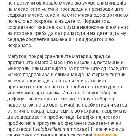
на протеини од кравјо млеко вклучува елиминација
на млеко, сите млечни производи и производи што
содржат млеко, како и на сите млека од животинско
потекло во исхраната на детето. Поради тоа,
соодветниот внес на калциум е недоволен и начинот
на исхрана треба да се прилагоди и на детето да му
се даде соодветна замена и / или додатоци во
исхраната.
Меѓутоа, покрај хранливите материи, пред се
протеините, омега-3 масните киселини, витамини и
минерали, елиминацијата на протеините од кравјото
млеко подразбира и елиминација на ферментирани
млечни производи, а со тоа и единствениот
природен начин за внес на пробиотски култури во
човековиот организам. Иако не станува збор за
дефицит во исхраната, секако станува збор за
недостаток, но во овој случај на пробиотици и затоа
е логично покрај додатоците во исхрана, повремено
да се додаваат и пробиотици. Бидејќи најчестиот
пробиотик е присутен во ферментираните млечни
производи
Lactobacillus rhamnosus
ГГ, логично е да
се направи додавање пред се со овој
пробиотик
,