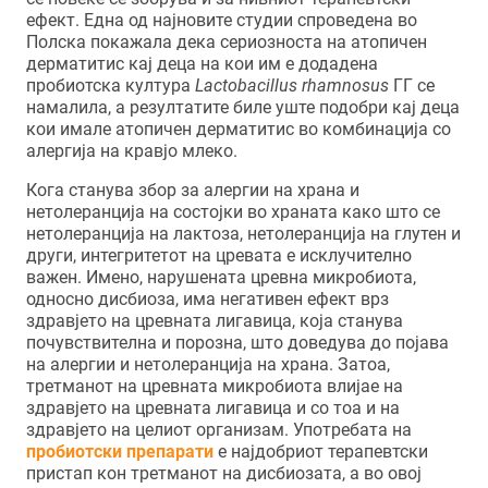
ефект. Една од најновите студии спроведена во
Полска покажала дека сериозноста на атопичен
дерматитис кај деца на кои им е додадена
пробиотска култура
Lactobacillus rhamnosus
ГГ се
намалила, а резултатите биле уште подобри кај деца
кои имале атопичен дерматитис во комбинација со
алергија на кравјо млеко.
Кога станува збор за алергии на храна и
нетолеранција на состојки во храната како што се
нетолеранција на лактоза, нетолеранција на глутен и
други, интегритетот на цревата е исклучително
важен. Имено, нарушената цревна микробиота,
односно дисбиоза, има негативен ефект врз
здравјето на цревната лигавица, која станува
почувствителна и порозна, што доведува до појава
на алергии и нетолеранција на храна. Затоа,
третманот на цревната микробиота влијае на
здравјето на цревната лигавица и со тоа и на
здравјето на целиот организам. Употребата на
пробиотски препарати
е најдобриот терапевтски
пристап кон третманот на дисбиозата, а во овој