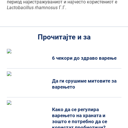
период најистражуваниот и најчесто користениот е
Lactobacillus rhamnosus
Г.Г.
Прочитајте и за
6 чекори до здраво варење
Да ги срушиме митовите за
варењето
Како да се регулира
варењето на храната и
зошто е потребно да се
користат пробиотици?