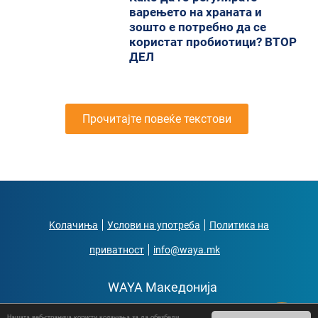
варењето на храната и
зошто е потребно да се
користат пробиотици? ВТОР
ДЕЛ
Прочитајте повеќе текстови
Kолачиња
Услови на употреба
Политика на
приватност
info@waya.mk
WAYA Македонија
Нашата веб-страница користи колачиња за да обезбеди