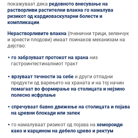
покажуваат дека
редовното внесување на
растворливи растителни влакна го намалува
ризикот од кардиоваскуларни болести и
компликации
.
Нерастворливите влакна
(пченични трици, зеленчук
и зрнести плодови) имаат поинаков механизам на
дејство:
го забрзуваат протокот на храна
низ
гастроинтестиналниот тракт
врзуваат течности за себе
и други отпадни
продукти од варењето на храната и на тој начин
помагаат во формирање на столицата и нејзино
полесно исфрлање
спречуваат бавно движење на столицата и појава
на цревни блокади или запек
го намалуваат ризикот од појава на
хемороиди
како и карцином на дебело црево и ректум