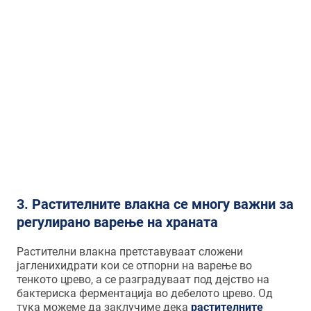
физичка активност и добрата општа
физичка состојба се поврзани со
подобро варење на храната и
помала појава на
гастроинтестинални тегоби како
запек, камен во жолчката или
карцином на дебело црево и ректум.
​​​​​​3.
Растителните влакна се многу важни за
регулирано варење на храната
Растителни влакна претставуваат сложени
јагленихидрати кои се отпорни на варење во
тенкото црево, а се разградуваат под дејство на
бактериска ферментација во дебелото црево. Од
тука можеме да заклучиме дека
растителните