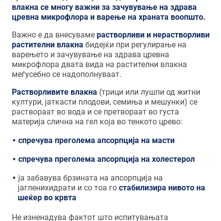
влакна се многу важни за зачувување на здрава
цревна микрофлора и варење на храната воопшто.
Важно е да внесуваме
растворливи и нерастворливи
растителни влакна
бидејќи при регулирање на
варењето и зачувување на здрава цревна
микрофлора двата вида на растителни влакна
меѓусебно се надополнуваат.
Растворливите влакна
(трици или лушпи од житни
култури, јаткасти плодови, семиња и мешунки) се
раствораат во вода и се претвораат во густа
материја слична на гел која во тенкото црево:
спречува преголема апсорпција на масти
спречува преголема апсорпција на холестерол
ја забавува брзината на апсорпција на
јагленихидрати и со тоа го
стабилизира нивото на
шеќер во крвта
Не изненадува фактот што испитувањата