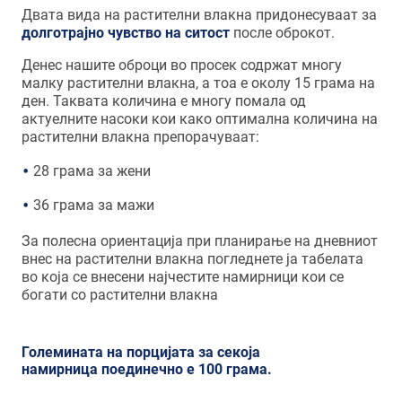
Двата вида на растителни влакна придонесуваат за
долготрајно чувство на ситост
после оброкот.
Денес нашите оброци во просек содржат многу
малку растителни влакна, а тоа е околу 15 грама на
ден. Таквата количина е многу помала од
актуелните насоки кои како оптимална количина на
растителни влакна препорачуваат:
28 грама за жени
36 грама за мажи
За полесна ориентација при планирање на дневниот
внес на растителни влакна погледнете ја табелата
во која се внесени најчестите намирници кои се
богати со растителни влакна
Големината на порцијата за секоја
намирница поединечно е 100 грама.