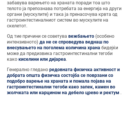
забавува варењето на храната поради тоа што
телото ја препознава потребата за енергија на други
органи (мускулите) и така ја пренасочува крвта од
гастроинтестиналниот систем во мускулите на
скелетот.
Од тие причини се советува
вежбањето
(особено
интензивното)
да не се спроведува веднаш по
внесувањето на поголема количина храна
бидејќи
може да предизвика гастроинтестинални тегоби
како
киселини или дијареа
.
Генерално гледано
редовната физичка активност и
добрата општа физичка состојба се поврзани со
подобро варење на храната и помала појава на
гастроинтестинални тегоби како запек, камен во
жолчката или карцином на дебело црево и ректум
.
Генерално гледано редовната