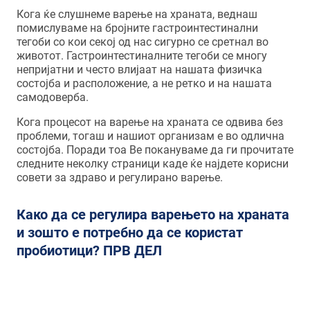
Кога ќе слушнеме варење на храната, веднаш
помислуваме на бројните гастроинтестинални
тегоби со кои секој од нас сигурно се сретнал во
животот. Гастроинтестиналните тегоби се многу
непријатни и често влијаат на нашата физичка
состојба и расположение, а не ретко и на нашата
самодоверба.
Кога процесот на варење на храната се одвива без
проблеми, тогаш и нашиот организам е во одлична
состојба. Поради тоа Ве покануваме да ги прочитате
следните неколку страници каде ќе најдете корисни
совети за здраво и регулирано варење.
Како да се регулира варењето на храната
и зошто е потребно да се користат
пробиотици? ПРВ ДЕЛ