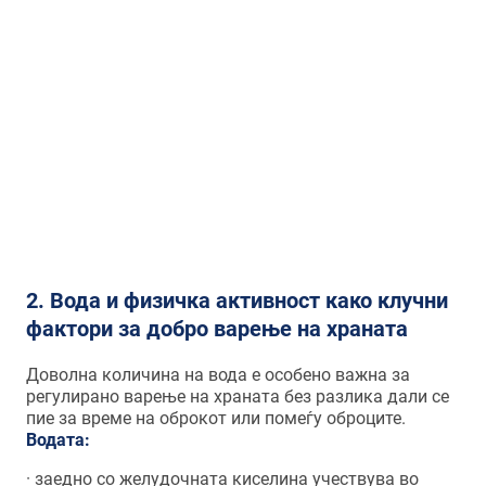
Дали знаете? За оптимално темпо на
џвакање и голтање на залакот се
препорачува после секој залак
приборот за јадење да се спушти и
повеќе да не се подигнува додека
залакот добро не го изџвакаме
2.
Вода и физичка активност како клучни
фактори за добро варење на храната
Доволна количина на вода е особено важна за
регулирано варење на храната без разлика дали се
пие за време на оброкот или помеѓу оброците.
Водата:
· заедно со желудочната киселина учествува во