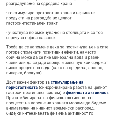
разградување на одредена храна
· го стимулира протокот на храна и нејзините
продукти на разградба во целиот
гастроинтестинален тракт
· учествува во омекнување на столицата и со тоа
спречува појава на запек
Треба да се напомене дека за постигнување на сите
погоре споменати позитивни ефекти, наместо
обична може да се пие минерална вода и разни
чаеви или да се јаде овошје и зеленчук кои содржат
висок процент на вода (како на пр. диња, ананас,
пиперка, брокула).
Друг важен фактор за
стимулирање на
перисталтиката
(синхронизирана работа на целиот
гастроинтестинален систем) е
физичката активност
.
При комбинирање на физичка активност со
процесот на варење на храната мораме да бидеме
внимателни на нивниот временски распоред,
бидејќи интензивната физичка активност го