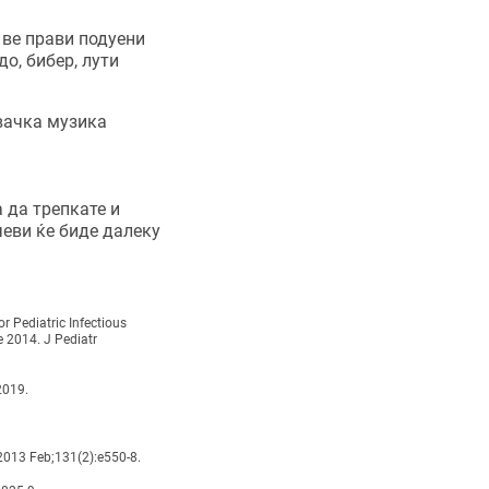
 ве прави подуени
до, бибер, лути
увачка музика
 да трепкате и
чеви ќе биде далеку
r Pediatric Infectious
e 2014. J Pediatr
2019.
. 2013 Feb;131(2):e550-8.