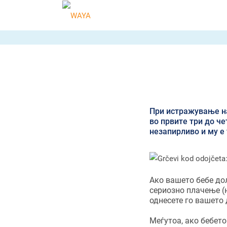
При истражување на 
во првите три до че
незапирливо и му е 
Ако вашето бебе до
сериозно плачење (н
однесете го вашето 
Меѓутоа, ако бебето