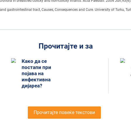
icroflora in breastfed colicky and non-colicky infants. Acta Paediatr. 2004 Jun;93(6)
ng and gastrointestinal tract, Causes, Consequences and Cure. University of Turku, Tur
Прочитајте и за
Како да се
постапи при
појава на
инфективна
дијареа?
Прочитајте повеќе текстови