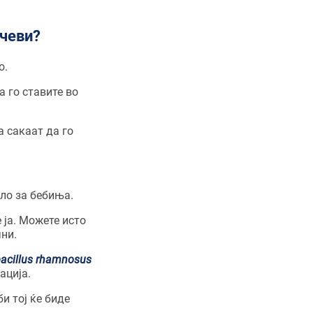
рчеви?
о.
а го ставите во
а сакаат да го
ло за бебиња.
 ја. Можете исто
чни.
acillus rhamnosus
ација.
и тој ќе биде