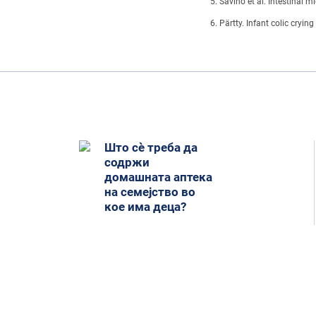
Savino et al. Intestinal m
Pärtty. Infant colic cryi
Што сѐ треба да
содржи
домашната аптека
на семејство во
кое има деца?