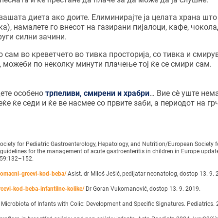
вашата диета ако доите. Елиминирајте ја целата храна што
лка), намалете го внесот на газирани пијалоци, кафе, чокола
руги силни зачини.
о сам во креветчето во тивка просторија, со тивка и смир
, можеби по неколку минути плачење тој ќе се смири сам.
дете особено
трпеливи, смирени и храбри
… Вие сè уште нема
ќе ќе седи и ќе ве насмее со првите заби, а периодот на гр
ociety for Pediatric Gastroenterology, Hepatology, and Nutrition/European Society fo
guidelines for the management of acute gastroenteritis in children in Europe updat
4;59:132–152.
tomacni-grcevi-kod-beba/
Asist. dr Miloš Ješić, pedijatar neonatolog, dostop 13. 9. 
cevi-kod-beba-infantilne-kolike/
Dr Goran Vukomanović, dostop 13. 9. 2019.
al Microbiota of Infants with Colic: Development and Specific Signatures. Pediatrics