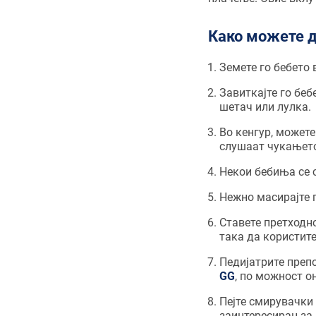
Како можете д
Земете го бебето 
Завиткајте го беб
шетач или лулка.
Во кенгур, можете
слушаат чукањето
Некои бебиња се 
Нежно масирајте 
Ставете претходно
така да користите
Педијатрите преп
GG
, по можност о
Пејте смирувачки 
заинтересиран за 