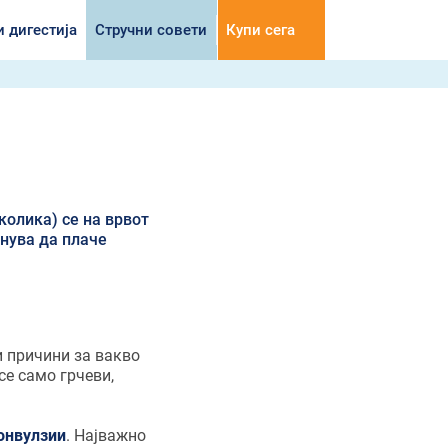
и дигестија
Стручни совети
Купи сега
колика) се на врвот
чнува да плаче
и причини за вакво
се само грчеви,
конвулзии
. Најважно