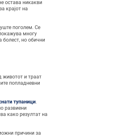
 не остава никакви
за крајот на
о уште поголем. Се
 покажува многу
а болест, но обични
д животот и траат
цните попладневни
иснати тупаници
.
но развиени
ува како резултат на
 можни причини за