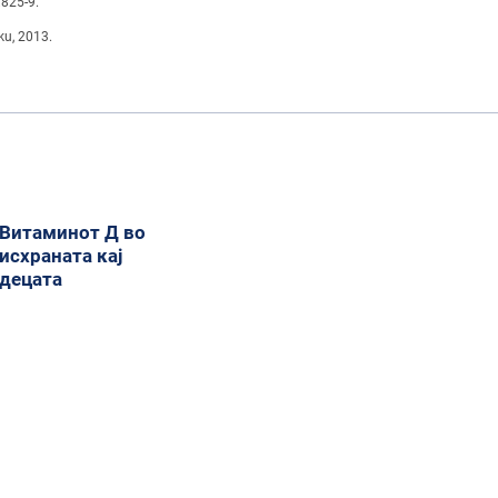
:825-9.
ku, 2013.
Витаминот Д во
исхраната кај
децата