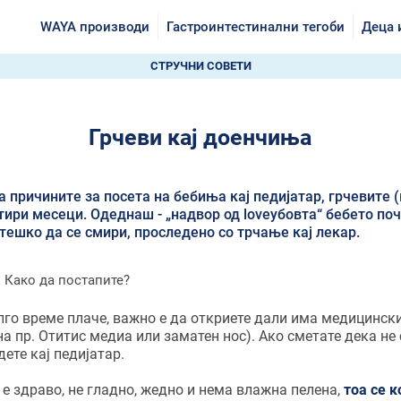
WAYA производи
Гастроинтестинални тегоби
Деца 
СТРУЧНИ СОВЕТИ
Грчеви кај доенчиња
причините за посета на бебиња кај педијатар, грчевите (
тири месеци. Одеднаш - „надвор од loveубовта“ бебето по
тешко да се смири, проследено со трчање кај лекар.
лго време плаче, важно е да откриете дали има медицинск
а пр. Отитис медиа или заматен нос). Ако сметате дека не 
дете кај педијатар.
 е здраво, не гладно, жедно и нема влажна пелена,
тоа се 