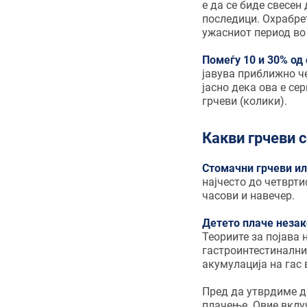
е да се биде свесен
последици. Охрабрет
ужасниот период во 
Помеѓу 10 и 30% од
јавува приближно че
јасно дека ова е се
грчеви (колики).
Какви грчеви с
Стомачни грчеви ил
најчесто до четврти
часови и навечер.
Детето плаче незако
Теориите за појава 
гастроинтестиналнио
акумулација на гас 
Пред да утврдиме 
плачење. Овие вклу