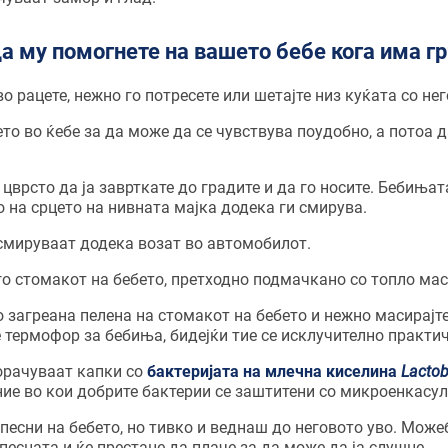
а му помогнете на вашето бебе кога има г
во рацете, нежно го потресете или шетајте низ куќата со нег
ето во ќебе за да може да се чувствува поудобно, а потоа д
 цврсто да ја заврткате до градите и да го носите. Бебињат
 на срцето на нивната мајка додека ги смирува.
смируваат додека возат во автомобилот.
го стомакот на бебето, претходно подмачкано со топло мас
 загреана пелена на стомакот на бебето и нежно масирајте
 термофор за бебиња, бидејќи тие се исклучително практи
орачуваат капки со
бактеријата на млечна киселина
Lactob
ние во кои добрите бактерии се заштитени со микроенкасул
песни на бебето, но тивко и веднаш до неговото уво. Можеб
песната и ќе престане да плаче за да може да ја слушне.