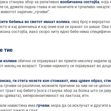
 дека станува збор за релативно
вообичаена состојба
, која
е се, држете ладна глава и не паничете и трпеливо чекајте 
животот наречен „грчеви“.
 сите бебиња во светот имаат колика
; овој број е веројатн
сто и кај доенчиња и кај оние кои се хранат со шише. Ова
риозна состојба, иако скоро ниту едно бебе нема специфичн
е тие
и колики
обично се појавуваат во првите неколку недели о
от месец на возраст. Грчеви најмногу се појавуваат во до
нско, ги стега нозете кон стомакот, има црвен образ, ст
на грчеви се различни, можните причини за нив не се целос
т тракт кај бебето (кога станува збор за болка што се јав
во цревата), хиперсензитивност на лактоза, итн.
дали навистина има
грчеви
, мора да се исклучат и другите
чуваат замор и глад.