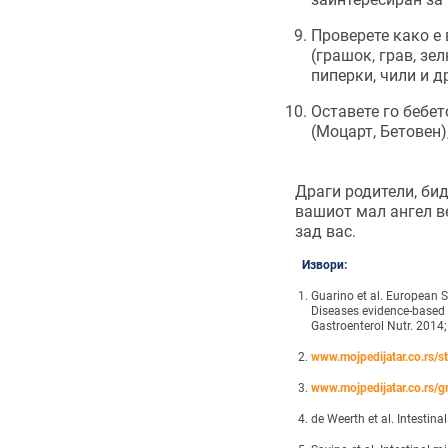
Проверете како е 
(грашок, грав, зе
пиперки, чили и д
Оставете го бебет
(Моцарт, Бетовен)
Драги родители, би
вашиот мал ангел ве
зад вас.
Извори:
Guarino et al. European S
Diseases evidence-based 
Gastroenterol Nutr. 201
www.mojpedijatar.co.rs/s
www.mojpedijatar.co.rs/gr
de Weerth et al. Intestin