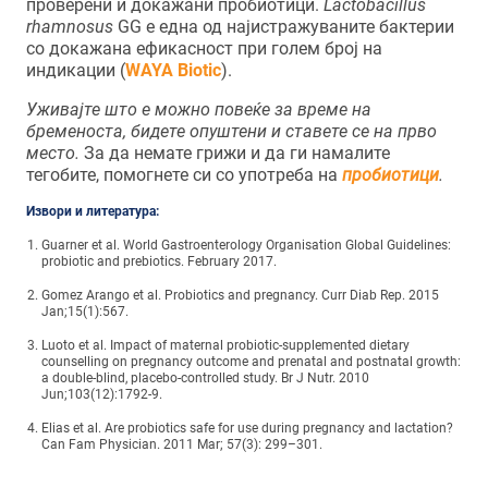
проверени и докажани пробиотици.
Lactobacillus
rhamnosus
GG е една од најистражуваните бактерии
со докажана ефикасност при голем број на
индикации (
WAYA Biotic
).
Уживајте што е можно повеќе за време на
бременоста, бидете опуштени и ставете се на прво
место.
За да немате грижи и да ги намалите
тегобите, помогнете си со употреба на
пробиотици
.
Извори и литература:
Guarner et al. World Gastroenterology Organisation Global Guidelines:
probiotic and prebiotics. February 2017.
Gomez Arango et al. Probiotics and pregnancy. Curr Diab Rep. 2015
Jan;15(1):567.
Luoto et al. Impact of maternal probiotic-supplemented dietary
counselling on pregnancy outcome and prenatal and postnatal growth:
a double-blind, placebo-controlled study. Br J Nutr. 2010
Jun;103(12):1792-9.
Elias et al. Are probiotics safe for use during pregnancy and lactation?
Can Fam Physician. 2011 Mar; 57(3): 299–301.