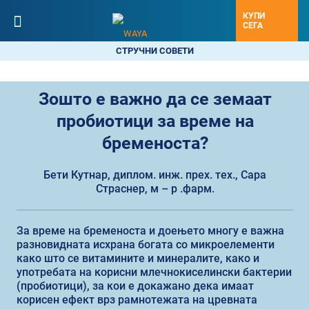
КУПИ
СЕГА
СТРУЧНИ СОВЕТИ
Зошто е важно да се земаат
пробиотици за време на
бременоста?
Бети Кутнар, диплом. инж. прех. тех., Сара
Страснер, м – р .фарм.
За време на бременоста и доењето многу e важна
разновидната исхрана богата со микроелементи
како што се витамините и минералите, како и
употребата на корисни млечнокиселински бактерии
(пробиотици), за кои е докажано дека имаат
корисен ефект врз рамнотежата на цревната