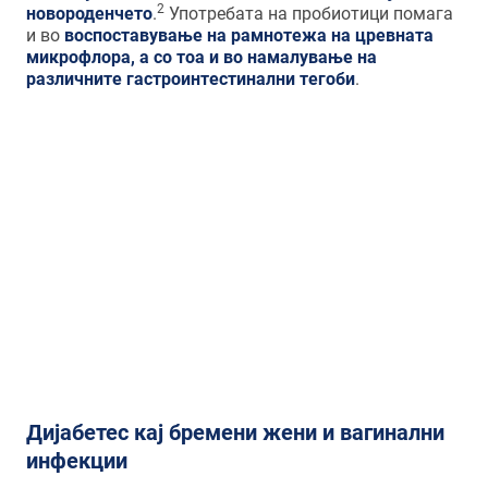
2
новороденчето
.
Употребата на пробиотици помага
и во
воспоставување на рамнотежа на цревната
микрофлора, а со тоа и во намалување на
различните гастроинтестинални тегоби
.
Употребата на пробиотици помага и
во
воспоставување на рамнотежа на
цревната микрофлора, а со тоа и во
намалување на различните
гастроинтестинални тегоби
.
Дијабетес кај бремени жени и вагинални
инфекции