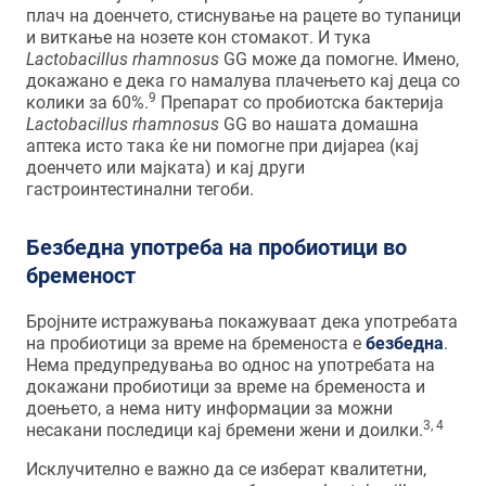
плач на доенчето, стиснување на рацете во тупаници
и виткање на нозете кон стомакот. И тука
Lactobacillus rhamnosus
GG може да помогне. Имено,
докажано е дека го намалува плачењето кај деца со
9
колики за 60%.
Препарат со пробиотска бактерија
Lactobacillus rhamnosus
GG во нашата домашна
аптека исто така ќе ни помогне при дијареа (кај
доенчето или мајката) и кај други
гастроинтестинални тегоби.
Безбедна употреба на пробиотици во
бременост
Бројните истражувања покажуваат дека употребата
на пробиотици за време на бременоста е
безбедна
.
Нема предупредувања во однос на употребата на
докажани пробиотици за време на бременоста и
доењето, а нема ниту информации за можни
3, 4
несакани последици кај бремени жени и доилки.
Исклучително е важно да се изберат квалитетни,