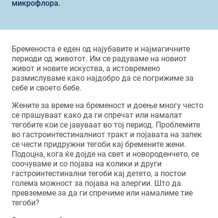
микрофлора.
Бременоста е еден од најубавите и најмагичните
периоди од животот. Им се радуваме на новиот
живот и новите искуства, а истовремено
размислуваме како најдобро да се погрижиме за
себе и своето бебе.
Жените за време на бременост и доење многу често
се прашуваат како да ги спречат или намалат
тегобите кои се јавуваат во тој период. Проблемите
во гастроинтестиналниот тракт и појавата на запек
се чести придружни тегоби кај бремените жени.
Подоцна, кога ќе дојде на свет и новороденчето, се
соочуваме и со појава на колики и други
гастроинтестинални тегоби кај детето, а постои
голема можност за појава на алергии. Што да
превземеме за да ги спречиме или намалиме тие
тегоби?