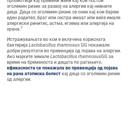
пробиотици кај бремени жени кај кои постои
зголемен ризик за развој на алергии кај нивните
деца. Деца со зголемен ризик се оние кај кои барем
еден родител, брат или сестра имаат или веќе имале
алергиски ринитис, астма, егзема или алергија на
7
храна.
Истражувањата во кои е вклучена корисната
бактерија
Lactobacillus rhamnosus
GG покажале
добри резултати во превенција од појава на алергии.
Ако мајките земале
Lactobacillus rhamnosus
GG за
време на бременоста и децата по раѓањето,
ефикасноста се покажала во превенција од појава
на рана атописка болест
кај деца со зголемен ризик
од алергии.
Ако мајките земале
Lactobacillus
rhamnosus
GG за време на
бременоста и децата по раѓањето,