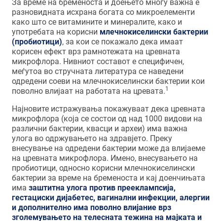
За време на бременоста и доењето многу важна е
разновидната исхрана богата со микроелементи
како што се витамините и минералите, како и
употребата на корисни
млечнокиселински бактерии
(пробиотици)
, за кои се покажало дека имаат
корисен ефект врз рамнотежата на цревната
микрофлора. Нивниот составот е специфичен,
меѓутоа во стручната литература се наведени
одредени соеви на млечнокиселински бактерии кои
1
поволно влијаат на работата на цревата.
Најновите истражувања покажуваат дека цревната
микрофлора (која се состои од над 1000 видови на
различни бактерии, квасци и археи) има важна
улога во одржувањето на здравјето. Преку
внесување на одредени бактерии може да влијаеме
на цревната микрофлора. Имено, внесувањето на
пробиотици, односно корисни млечнокиселински
бактерии за време на бременоста и кај доенчињата
има
заштитна улога против прееклампсија,
гестациски дијабетес, вагинални инфекции, алергии
и дополнително има поволно влијание врз
зголемувањето на телесната тежина на мајката и