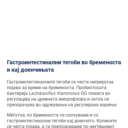
ефикасноста се покажала во
превенција од појава на рана
атописка болест
кај деца со
зголемен ризик од алергии.
Гастроинтестинални тегоби во бременоста
и кај доенчињата
Гастроинтестиналните тегоби се честа непријатна
појава за време на бременоста. Пробиотската
бактерија
Lactobacillus rhamnosus
GG помага во
регулација на цревната микрофлора и затоа се
препорачува во одржување на регулирано варење.
Меѓутоа, по бременоста се соочуваме и со
гастроинтестинални тегоби кај доенчето. Коликите
се честа појава, а ги препознаваме по неутешниот