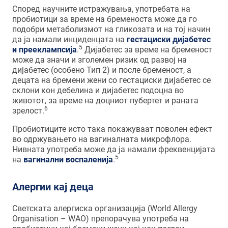
Според научните истражувања, употребата на
пробиотици за време на бременоста може да го
подобри метаболизмот на гликозата и на тој начин
да ја намали инциденцата на
гестациски дијабетес
5
и прееклампсија
.
Дијабетес за време на бременост
може да значи и зголемен ризик од развој на
дијабетес (особено Тип 2) и после бременост, а
децата на бремени жени со гестациски дијабетес се
склони кон дебелина и дијабетес подоцна во
животот, за време на доцниот пубертет и раната
6
зрелост.
Пробиотиците исто така покажуваат поволен ефект
во одржувањето на вагиналната микрофлора.
Нивната употреба може да ја намали фреквенцијата
5
на
вагинални воспаленија
.
Алергии кај деца
Светската алергиска организација (World Allergy
Organisation – WAO) препорачува употреба на