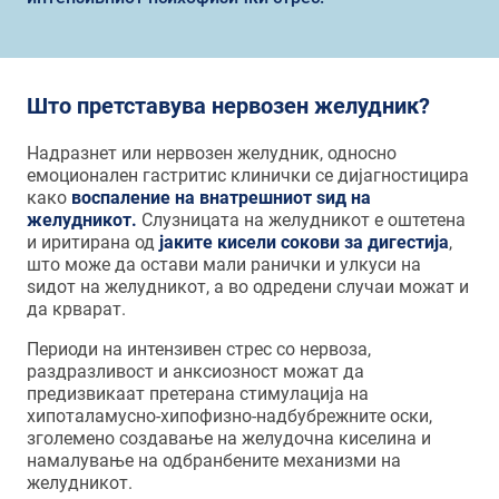
Што претставува нервозен желудник?
Надразнет или нервозен желудник, односно
емоционален гастритис клинички се дијагностицира
како
воспаление на внатрешниот ѕид на
желудникот.
Слузницата на желудникот е оштетена
и иритирана од
јаките кисели сокови за дигестија
,
што може да остави мали ранички и улкуси на
ѕидот на желудникот, а во одредени случаи можат и
да крварат.
Периоди на интензивен стрес со нервоза,
раздразливост и анксиозност можат да
предизвикаат претерана стимулација на
хипоталамусно-хипофизно-надбубрежните оски,
зголемено создавање на желудочна киселина и
намалување на одбранбените механизми на
желудникот.