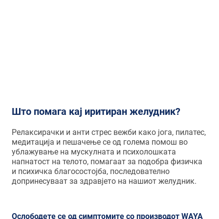
поради емоционални проблеми,
стрес или психички тегоби, а во исто
време физичките болести можат
многу да го загрозат нашето
ментално здравје.
Што помага кај иритиран желудник?
Релаксирачки и анти стрес вежби како јога, пилатес,
медитација и пешачење се од голема помош во
ублажување на мускулната и психолошката
напнатост на телото, помагаат за подобра физичка
и психичка благосостојба, последователно
допринесуваат за здравјето на нашиот желудник.
Ослободете се од симптомите со производот WAYA