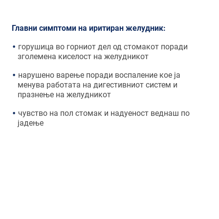
Главни симптоми на иритиран желудник:
горушица во горниот дел од стомакот поради
зголемена киселост на желудникот
нарушено варење поради воспаление кое ја
менува работата на дигестивниот систем и
празнење на желудникот
чувство на пол стомак и надуеност веднаш по
јадење
Психосоматските болести ги
опфаќаат нашите мисли и тело.
Многу болести можат да се влошат