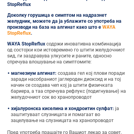
StopReflux
Доколку горушица е симптом на надразнет
желудник, можете да ја ублажите со употреба на
производи на база на алгинат како што е
WAYA
StopReflux
.
WAYA StopReflux
содржи иновативна комбинација
од состојки кои истовремено го штити желудочниот
ѕид, ги заздравува улкусите и раните, односно
спречува влошување на симптомите:
магнезиум алгинат:
создава гел кој плови поради
заради насобраниот јаглероден диоксид и на тој
начин се создава чеп кој ја штити физичката
бариера, а таа спречува рефлукс (подигнување) на
желудочниот сок во хранопроводот
хијалуронска киселина и хондроитин сулфат:
ја
заштитуваат слузницата и помагаат во
зацелување на слузницата на хранопроводот
Пред употреба прашајте го Вашиот лекар за совет.