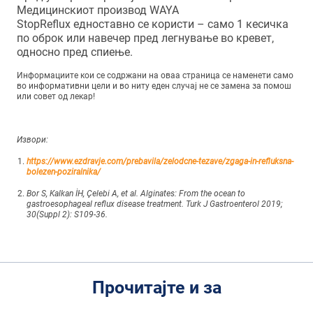
Медицинскиот производ WAYA
StopReflux едноставно се користи – само 1 кесичка
по оброк или навечер пред легнување во кревет,
односно пред спиење.
Информациите кои се содржани на оваа страница се наменети само
во информативни цели и во ниту еден случај не се замена за помош
или совет од лекар!
Извори:
https://www.ezdravje.com/prebavila/zelodcne-tezave/zgaga-in-refluksna-
bolezen-poziralnika/
Bor S, Kalkan İH, Çelebi A, et al. Alginates: From the ocean to
gastroesophageal reflux disease treatment. Turk J Gastroenterol 2019;
30(Suppl 2): S109-36.
Прочитајте и за