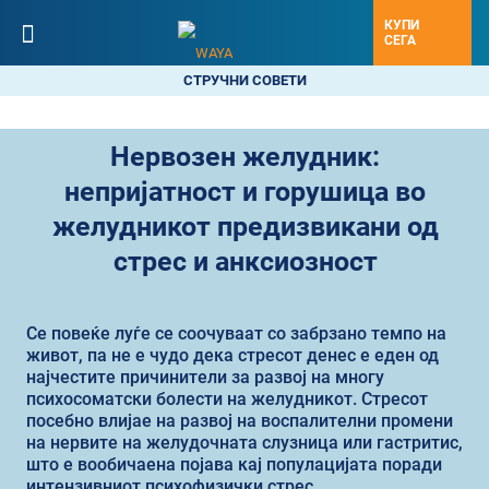
КУПИ
СЕГА
СТРУЧНИ СОВЕТИ
Нервозен желудник:
непријатност и горушица во
желудникот предизвикани од
стрес и анксиозност
Се повеќе луѓе се соочуваат со забрзано темпо на
живот, па не е чудо дека стресот денес е еден од
најчестите причинители за развој на многу
психосоматски болести на желудникот. Стресот
посебно влијае на развој на воспалителни промени
на нервите на желудочната слузница или гастритис,
што е вообичаена појава кај популацијата поради
интензивниот психофизички стрес.