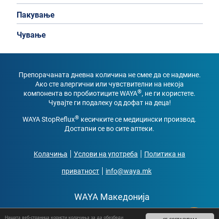
Пакување
Чување
Препорачаната дневна количина не смее да се надмине.
Ако сте алергични или чувствителни на некоја
®
компонента во пробиотиците WAYA
, не ги користете.
Чувајте ги подалеку од дофат на деца!
®
WAYA StopReflux
кесичките се медицински производ.
Достапни се во сите аптеки.
Kолачиња
Услови на употреба
Политика на
приватност
info@waya.mk
WAYA Македонија
Нашата веб-страница користи колачиња за да обезбеди