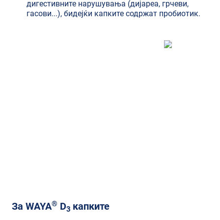
дигестивните нарушувања (дијареа, грчеви,
гасови...), бидејќи капките содржат пробиотик.
Дали сте знаеле?
Според упатствата треба да се
користи витамин D
кај доенчињата
3
до 1 година, а се препорачува и
понатамошна употреба
®
За WAYA
D
капките
3