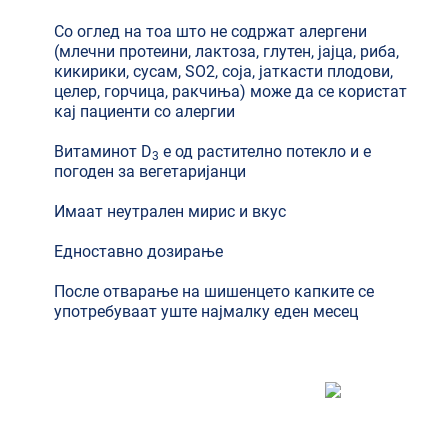
Со оглед на тоа што не содржат алергени
(млечни протеини, лактоза, глутен, јајца, риба,
кикирики, сусам, SO2, соја, јаткасти плодови,
целер, горчица, ракчиња) може да се користат
кај пациенти со алергии
Витаминот D
е од растително потекло и е
3
погоден за вегетаријанци
Имаат неутрален мирис и вкус
Едноставно дозирање
После отварање на шишенцето капките се
употребуваат уште најмалку еден месец
Мислење на