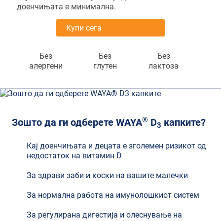
доенчињата е минимална.
Купи сега
Без
Без
Без
алергени
глутен
лактоза
®
Зошто да ги одберете WAYA
D
капките?
3
Кај доенчињата и децата е зголемен ризикот од
недостаток на витамин D
За здрави заби и коски на вашите малечки
За нормална работа на имунолошкиот систем
За регулирана дигестија и олеснување на