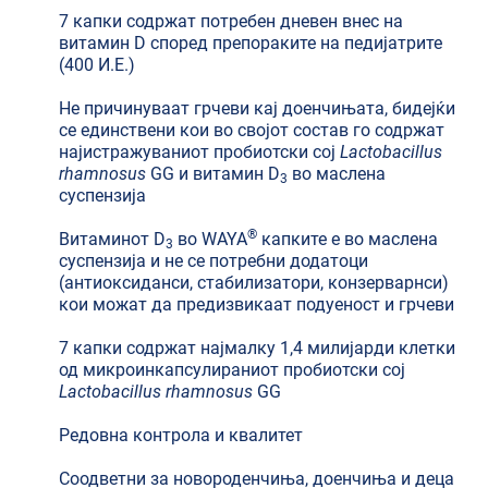
7 капки содржат потребен дневен внес на
витамин D според препораките на педијатрите
(400 И.Е.)
Не причинуваат грчеви кај доенчињата, бидејќи
се единствени кои во својот состав го содржат
најистражуваниот пробиотски сој
Lactobacillus
rhamnosus
GG и витамин D
во маслена
3
суспензија
®
Витаминот D
во WAYA
капките е во маслена
3
суспензија и не се потребни додатоци
(антиоксиданси, стабилизатори, конзерварнси)
кои можат да предизвикаат подуеност и грчеви
7 капки содржат најмалку 1,4 милијарди клетки
од микроинкапсулираниот пробиотски сој
Lactobacillus rhamnosus
GG
Редовна контрола и квалитет
Соодветни за новороденчиња, доенчиња и деца