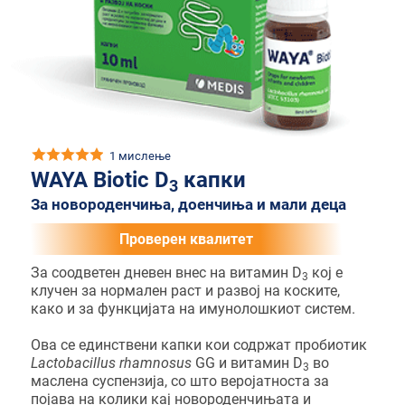
1 мислење
WAYA Biotic D
капки
3
За новороденчиња, доенчиња и мали деца
Проверен квалитет
За соодветен дневен внес на витамин D
кој е
3
клучен за нормален раст и развој на коските,
како и за функцијата на имунолошкиот систем.
Ова се единствени капки кои содржат пробиотик
Lactobacillus rhamnosus
GG и витамин D
во
3
маслена суспензија, со што веројатноста за
појава на колики кај новороденчињата и