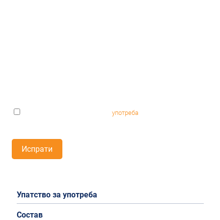
Се согласувам со условите за
употреба
.*
Запишете ги задолжителните полиња
Испрати
Упатство за употреба
Состав