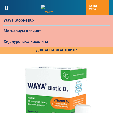
КУПИ
СЕГА
Waya StopReflux
Магнезиум алгинат
Хијалуронска киселина
ДОСТАПНИ ВО АПТЕКИТЕ!